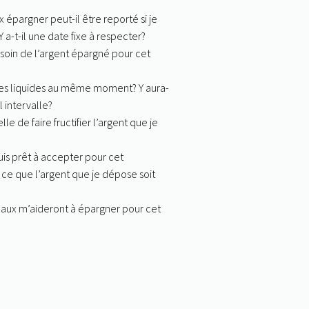
 épargner peut-il être reporté si je
 a-t-il une date fixe à respecter?
soin de l’argent épargné pour cet
tes liquides au même moment? Y aura-
l intervalle?
 de faire fructifier l’argent que je
uis prêt à accepter pour cet
à ce que l’argent que je dépose soit
caux m’aideront à épargner pour cet