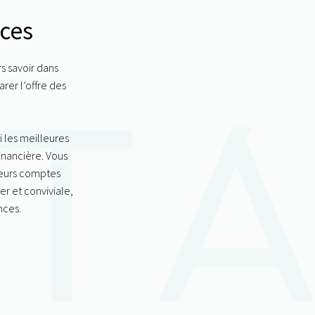
nces
rs savoir dans
er l’offre des
i les meilleures
financière. Vous
leurs
comptes
er et conviviale,
nces.