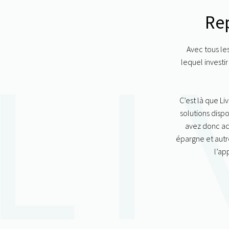
Rep
Avec tous les
lequel investi
C’est là que Li
solutions dispo
avez donc acc
épargne
et autr
l’ap