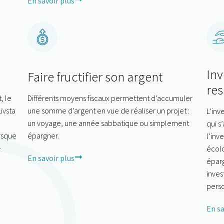
En savoir plus
Inv
Faire fructifier son argent
re
, le
Différents moyens fiscaux permettent d’accumuler
ivsta
une somme d’argent en vue de réaliser un projet :
L’inv
un voyage, une année sabbatique ou simplement
qui s
rsque
épargner.
l’inv
-
écolo
En savoir plus
éparg
inves
perso
En sa