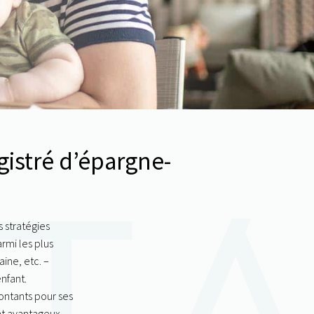
istré d’épargne-
s stratégies
rmi les plus
ine, etc. –
nfant.
montants pour ses
t avantageux,