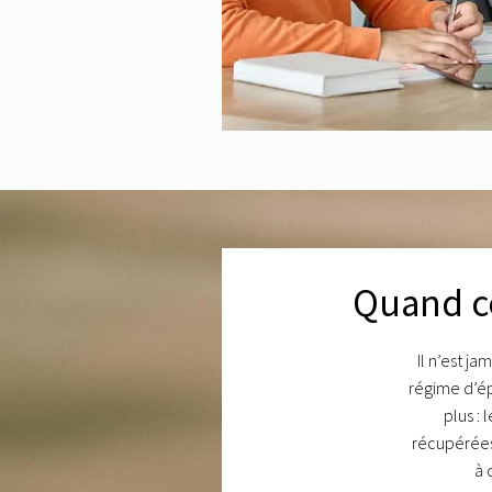
Quand c
Il n’est j
régime d’é
plus :
récupérées
à 