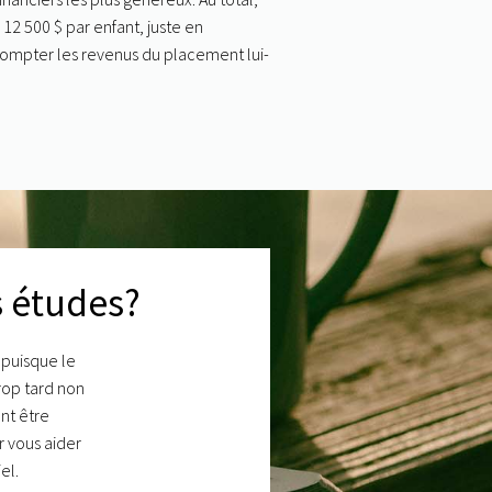
12 500 $ par enfant, juste en
compter les revenus du placement lui-
s études
?
 puisque le
trop tard non
nt être
 vous aider
el.