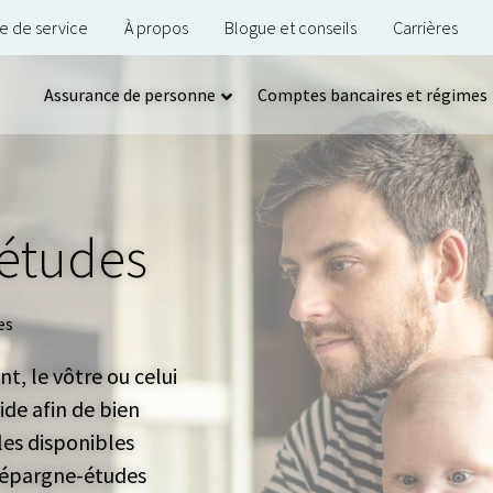
e de service
À propos
Blogue et conseils
Carrières
Assurance de personne
Comptes bancaires et régimes
 études
es
nt, le vôtre ou celui
ide afin de bien
es disponibles
’épargne-études