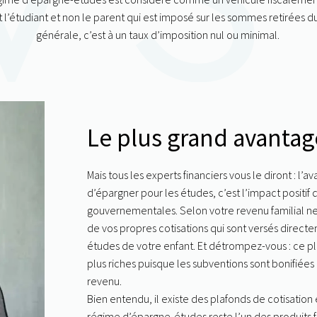
t l’étudiant et non le parent qui est imposé sur les sommes retirées d
générale, c’est à un taux d’imposition nul ou minimal.
Le plus grand avanta
Mais tous les experts financiers vous le diront : l’a
d’
épargner pour les études
, c’est l’impact positif
gouvernementales. Selon votre revenu familial net
de vos propres cotisations qui sont versés direct
études
de votre enfant. Et détrompez-vous : ce p
plus riches puisque les subventions sont bonifiées 
revenu.
Bien entendu, il existe des plafonds de cotisation 
régime d’épargne-études
reste l’un des produits f