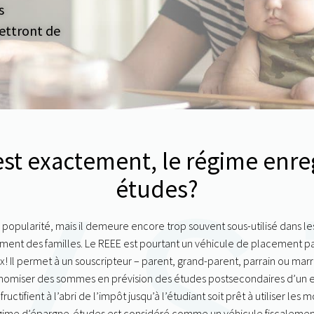
s
mettront de
est exactement, le
régime enreg
études
?
 popularité, mais il demeure encore trop souvent sous-utilisé dans le
ement des familles. Le REEE est pourtant un véhicule de placement pa
! Il permet à un souscripteur – parent, grand-parent, parrain ou marra
nomiser des sommes en prévision des études postsecondaires d’un e
uctifient à l’abri de l’impôt jusqu’à l’étudiant soit prêt à utiliser les 
gime d’épargne-études
est considéré comme un véhicule fiscalemen