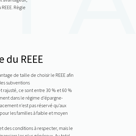
u REEE. Règle
ge du REEE
vantage de taille de choisir le REEE afin
 des subventions
 rajusté, ce sont entre 30 % et 60 %
ement dans le
régime d’épargne-
lacement n’est pas réservé qu’aux
pour les familles à faible et moyen
et des conditions à respecter, mais le
inanciers les plus généreux. Au total,