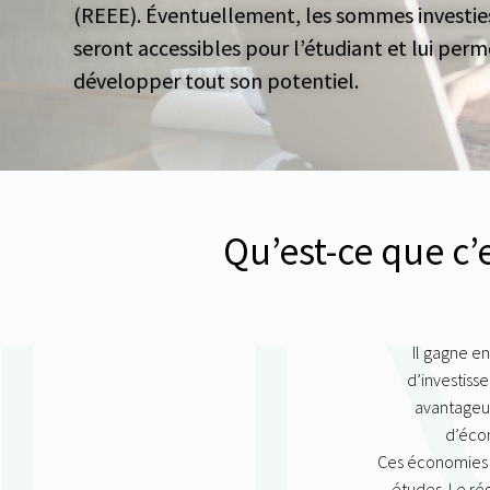
(REEE)
. Éventuellement, les sommes investie
seront accessibles pour l’étudiant et lui per
développer tout son potentiel.
Qu’est-ce que c’
Il gagne en
d’investiss
avantageux
d’éco
Ces économies fr
études. Le
ré